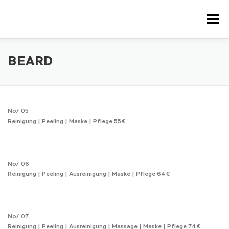
Zum
Inhalt
Menü
springen
HIGHLIGHTS
UNSERE SERVICES
SOCIAL
BEARD
ÜBER MICH
KONTAKT
IMPRESSUM
No/ 05
Reinigung | Peeling | Maske | Pflege 55€
No/ 06
Reinigung | Peeling | Ausreinigung | Maske | Pflege 64€
No/ 07
Reinigung | Peeling | Ausreinigung | Massage | Maske | Pflege 74€